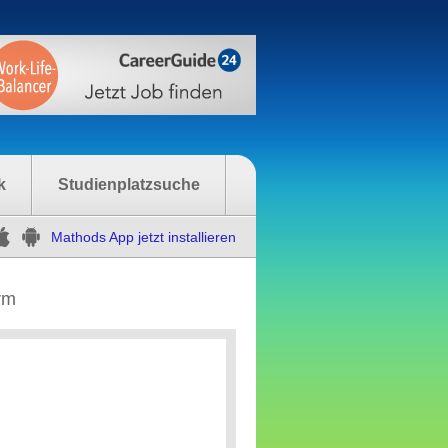
k
Studienplatzsuche
Mathods App jetzt installieren
rm