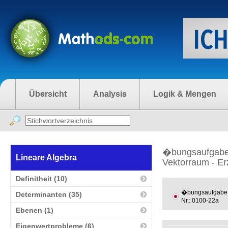
Übersicht
Analysis
Logik & Mengen
�bungsaufgabe
Lineare Algebra
Vektorraum - E
Definitheit (10)
�bungsaufgabe
Determinanten (35)
Nr.: 0100-22a
Ebenen (1)
Eigenwertprobleme (6)