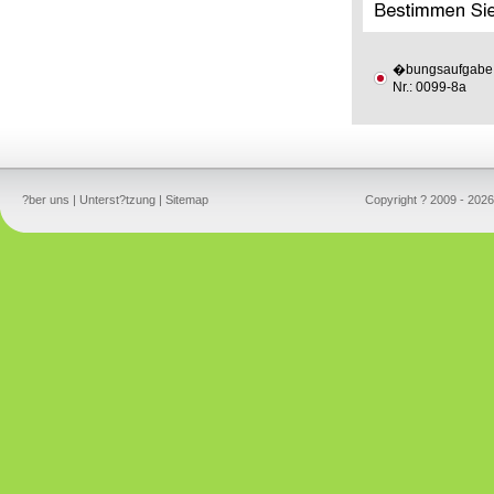
�bungsaufgabe
Nr.: 0099-8a
?ber uns
|
Unterst?tzung
|
Sitemap
Copyright ? 2009 - 2026