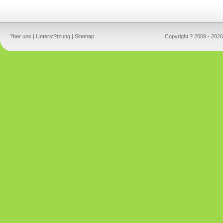
?ber uns
|
Unterst?tzung
|
Sitemap
Copyright ? 2009 - 2026