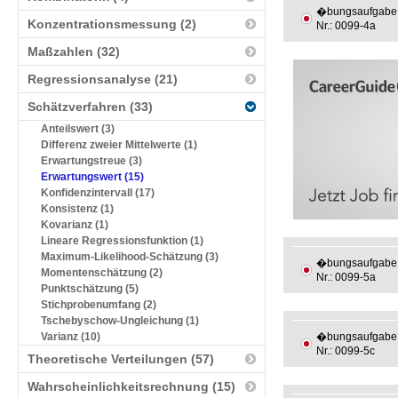
�bungsaufgabe
Konzentrationsmessung (2)
Nr.: 0099-4a
Maßzahlen (32)
Regressionsanalyse (21)
Schätzverfahren (33)
Anteilswert (3)
Differenz zweier Mittelwerte (1)
Erwartungstreue (3)
Erwartungswert (15)
Konfidenzintervall (17)
Konsistenz (1)
Kovarianz (1)
Lineare Regressionsfunktion (1)
Maximum-Likelihood-Schätzung (3)
�bungsaufgabe
Momentenschätzung (2)
Nr.: 0099-5a
Punktschätzung (5)
Stichprobenumfang (2)
Tschebyschow-Ungleichung (1)
Varianz (10)
�bungsaufgabe
Nr.: 0099-5c
Theoretische Verteilungen (57)
Wahrscheinlichkeitsrechnung (15)