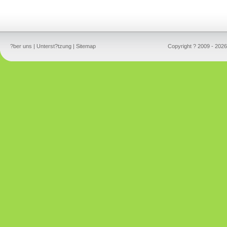
?ber uns
|
Unterst?tzung
|
Sitemap
Copyright ? 2009 - 2026