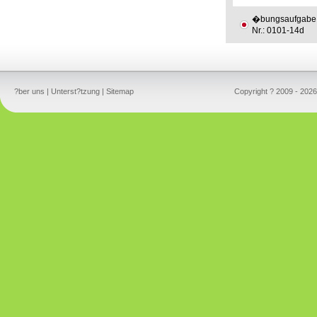
�bungsaufgabe
Nr.: 0101-14d
?ber uns
|
Unterst?tzung
|
Sitemap
Copyright ? 2009 - 2026