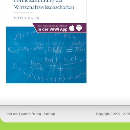
?ber uns
|
Unterst?tzung
|
Sitemap
Copyright ? 2009 - 2026