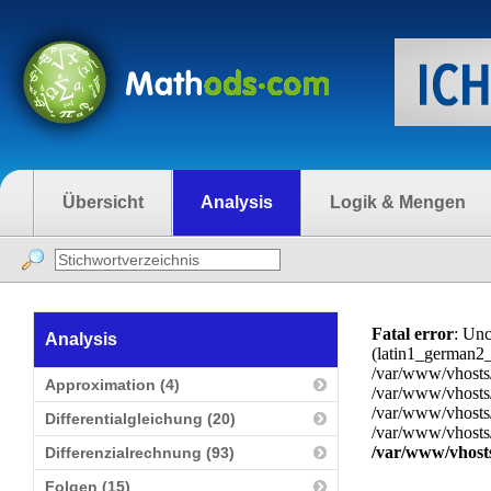
Übersicht
Analysis
Logik & Mengen
Fatal error
: Unc
Analysis
(latin1_german2
/var/www/vhosts/
Approximation (4)
/var/www/vhosts/
/var/www/vhosts
Differentialgleichung (20)
/var/www/vhosts/
/var/www/vhost
Differenzialrechnung (93)
Folgen (15)